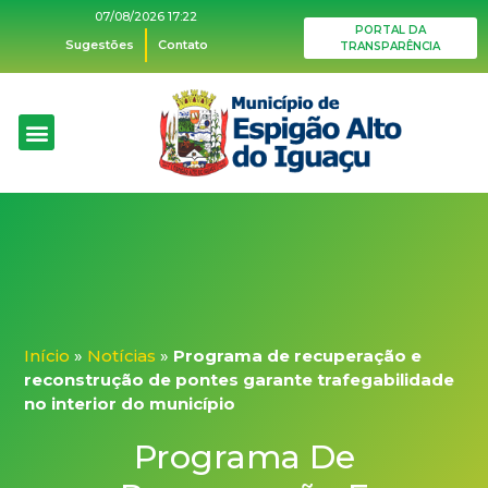
07/08/2026 17:22
PORTAL DA
Sugestões
Contato
TRANSPARÊNCIA
O Município
Plano Diretor
Acesso à informação
Ações de Saúde
Início
»
Notícias
»
Programa de recuperação e
reconstrução de pontes garante trafegabilidade
no interior do município
Programa De