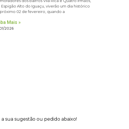
moradores dos bairros Vila Rica e Quatro Irmãos,
Espigão Alto do Iguaçu, viverão um dia histórico
próximo 02 de fevereiro, quando a
iba Mais »
01/2026
 a sua sugestão ou pedido abaixo!