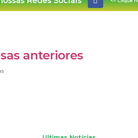
ossas Redes Sociais
<= Clique n
sas anteriores
as
Ultimas Notícias