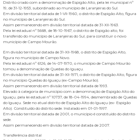
Distrito criado com a denominação de Espigão Alto, pela lei municipal nº
19, de 31-12-1953, subordinado ao município de Laranjeiras do Sul.
Em divisão territorial datada de 1-VII-1960, o distrito de Espigão Alto, figura
no município de Laranjeiras do Sul.
Assim permanecendo em divisão territorial datada de 31-XII-1963.
Pela lei estadual nº 5668, de 18-10-1967, o distrito de Espigão alto, foi
transferido do município de Laranjeiras do Sul, para constituir o novo
município de Campo Mourão.
Em divisão territorial datada de 31-XII-1968, o distrito de Espigão Alto,
figura no município de Campo Novo.
Pela lei estadual nº 6126, de 14-07-1970, o município de Campo Mourão
tomou a denominação de Quedas do Iguaçu.
Em divisão territorial datada de 31-XII-1971, o distrito de Espigão Alto, figura
no município Quedas do Iguaçu (ex-Campo Mourão).
Assim permanecendo em divisão territorial datada de 1993.
Elevado à categoria de município com a denominação de Espigão Alto do
Iguaçu, pela lei estadual nº 10737, de 18-04-1994, desmembrado de Quedas
do Iguaçu. Sede no atual distrito de Espigão Alto do Iguaçu (ex- Espigão
Alto). Constituído do distrito sede. Instalado em 01-01-1997.
Em divisão territorial datada de 2001, o município é constituído do distrito
sede.
Assim permanecendo em divisão territorial datada de 2007.
Transferência distrital