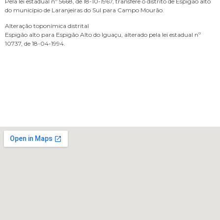
Pela lei estadual nº 5668, de 18-10-1967, transfere o distrito de Espigão alto
do município de Laranjeiras do Sul para Campo Mourão.
Alteração toponímica distrital
Espigão alto para Espigão Alto do Iguaçu, alterado pela lei estadual nº
10737, de 18-04-1994.