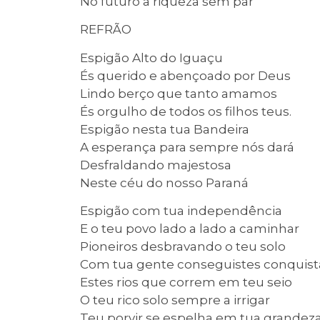
No futuro a riqueza sem par
REFRÃO
Espigão Alto do Iguaçu
És querido e abençoado por Deus
Lindo berço que tanto amamos
És orgulho de todos os filhos teus.
Espigão nesta tua Bandeira
A esperança para sempre nós dará
Desfraldando majestosa
Neste céu do nosso Paraná
Espigão com tua independência
E o teu povo lado a lado a caminhar
Pioneiros desbravando o teu solo
Com tua gente conseguistes conquist
Estes rios que correm em teu seio
O teu rico solo sempre a irrigar
Teu porvir se espelha em tua grandez