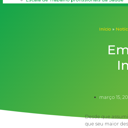
Início
»
Notíc
Em
I
março 15, 2
Desde que assumiu
que seu maior des