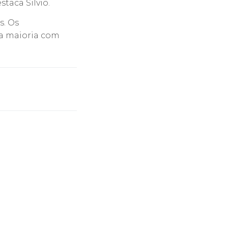
taca Silvio.
s. Os
ua maioria com