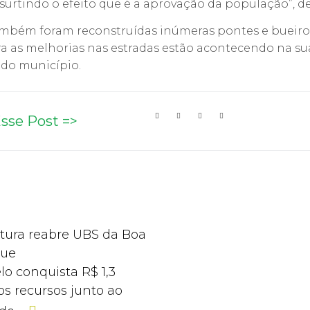
surtindo o efeito que é a aprovação da população”, des
mbém foram reconstruídas inúmeras pontes e bueiro
a as melhorias nas estradas estão acontecendo na s
 do município.
sse Post =>
itura reabre UBS da Boa
que
lo conquista R$ 1,3
s recursos junto ao