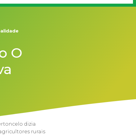
ealidade
o O
va
rtoncelo dizia
gricultores rurais