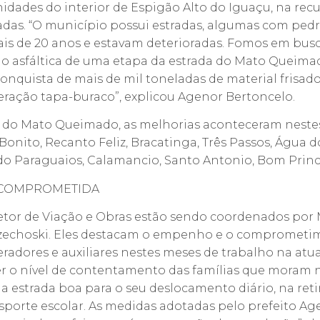
idades do interior de Espigão Alto do Iguaçu, na rec
adas. “O município possui estradas, algumas com pedr
ais de 20 anos e estavam deterioradas. Fomos em busc
o asfáltica de uma etapa da estrada do Mato Queima
onquista de mais de mil toneladas de material frisado
ração tapa-buraco”, explicou Agenor Bertoncelo.
do Mato Queimado, as melhorias aconteceram nestes
Bonito, Recanto Feliz, Bracatinga, Três Passos, Água d
do Paraguaios, Calamancio, Santo Antonio, Bom Princí
 COMPROMETIDA
etor de Viação e Obras estão sendo coordenados por
o Czechoski. Eles destacam o empenho e o comprometi
eradores e auxiliares nestes meses de trabalho na atua
ver o nível de contentamento das famílias que moram n
 estrada boa para o seu deslocamento diário, na ret
nsporte escolar. As medidas adotadas pelo prefeito A