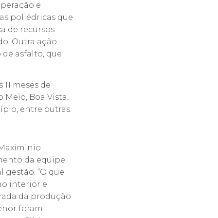
uperação e
as poliédricas que
a de recursos
do. Outra ação
 de asfalto, que
 11 meses de
o Meio, Boa Vista,
pio, entre outras.
 Maximinio
mento da equipe
l gestão. “O que
o interior e
irada da produção
genor foram