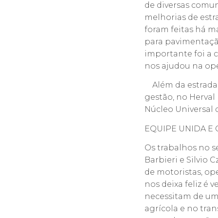
de diversas comun
melhorias de estr
foram feitas há m
para pavimentaçã
importante foi a c
nos ajudou na ope
Além da estrada 
gestão, no Herval 
Núcleo Universal 
EQUIPE UNIDA E
Os trabalhos no s
Barbieri e Silvi
de motoristas, op
nos deixa feliz é 
necessitam de uma
agrícola e no tra