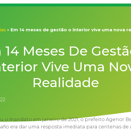
ias
»
Em 14 meses de gestão o interior vive uma nova r
 14 Meses De Gestã
nterior Vive Uma No
Realidade
022
 o mandato em janeiro de 2021, o prefeito Agenor Be
afio era dar uma resposta imediata para centenas de a