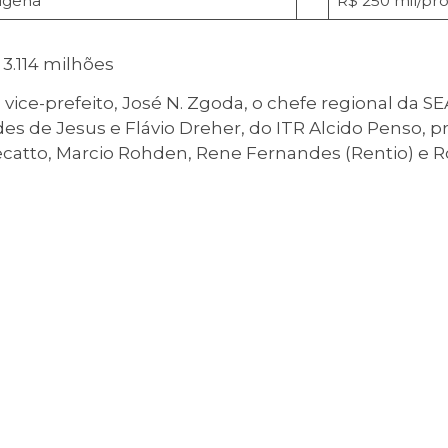
ígena
R$ 250 mil/pro
 milhões
vice-prefeito, José N. Zgoda, o chefe regional da SE
es de Jesus e Flávio Dreher, do ITR Alcido Penso, p
catto, Marcio Rohden, Rene Fernandes (Rentio) e R