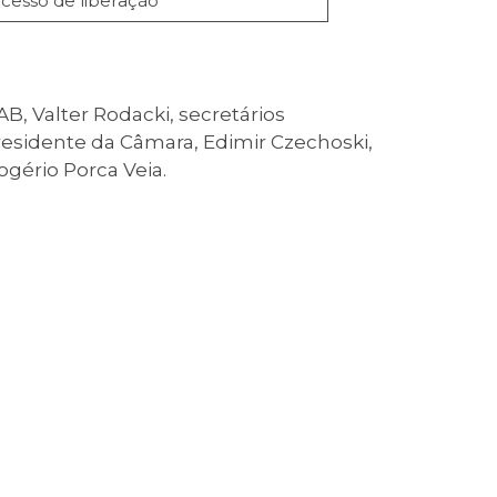
cesso de liberação
AB, Valter Rodacki, secretários
residente da Câmara, Edimir Czechoski,
ogério Porca Veia.