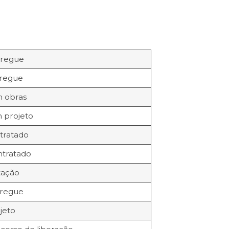
tregue
tregue
m obras
m projeto
tratado
ntratado
itação
tregue
jeto