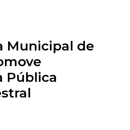
a Municipal de
romove
 Pública
stral