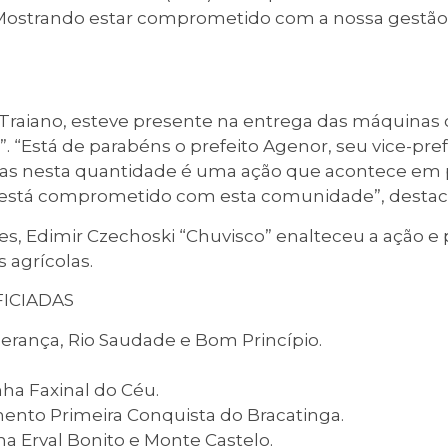
 Mostrando estar comprometido com a nossa gestão 
iano, esteve presente na entrega das máquinas o 
”. “Está de parabéns o prefeito Agenor, seu vice-pr
as nesta quantidade é uma ação que acontece em p
 está comprometido com esta comunidade”, destac
, Edimir Czechoski “Chuvisco” enalteceu a ação e p
agrícolas.
ICIADAS
erança, Rio Saudade e Bom Princípio.
nha Faxinal do Céu.
ento Primeira Conquista do Bracatinga.
a Erval Bonito e Monte Castelo.