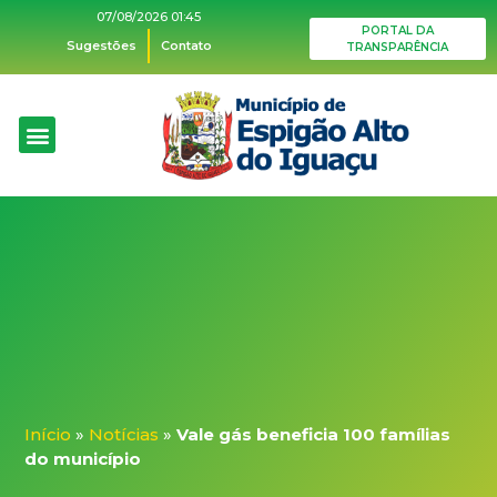
07/08/2026 01:45
PORTAL DA
Sugestões
Contato
TRANSPARÊNCIA
O Município
Plano Diretor
Acesso à informação
Ações de Saúde
Início
»
Notícias
»
Vale gás beneficia 100 famílias
do município