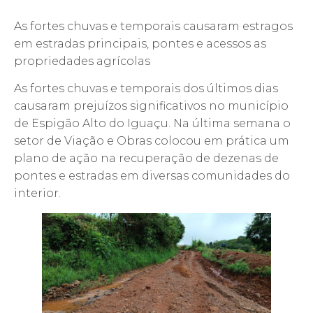
As fortes chuvas e temporais causaram estragos
em estradas principais, pontes e acessos as
propriedades agrícolas
As fortes chuvas e temporais dos últimos dias
causaram prejuízos significativos no município
de Espigão Alto do Iguaçu. Na última semana o
setor de Viação e Obras colocou em prática um
plano de ação na recuperação de dezenas de
pontes e estradas em diversas comunidades do
interior.