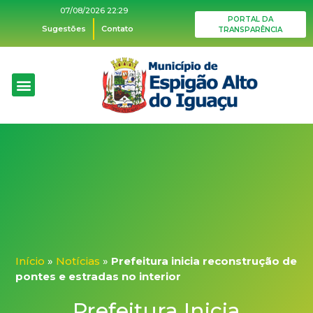
07/08/2026 22:29
PORTAL DA
Sugestões
Contato
TRANSPARÊNCIA
O Município
Plano Diretor
Acesso à informação
Ações de Saúde
Início
»
Notícias
»
Prefeitura inicia reconstrução de
pontes e estradas no interior
Prefeitura Inicia