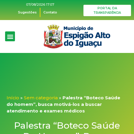
07/08/2026 17:07
PORTAL DA
Sugestões
Contato
TRANSPARÊNCIA
O Município
Plano Diretor
Acesso à informação
Ações de Saúde
Início
»
Sem categoria
»
Palestra “Boteco Saúde
do homem”, busca motivá-los a buscar
atendimento e exames médicos
Palestra “Boteco Saúde