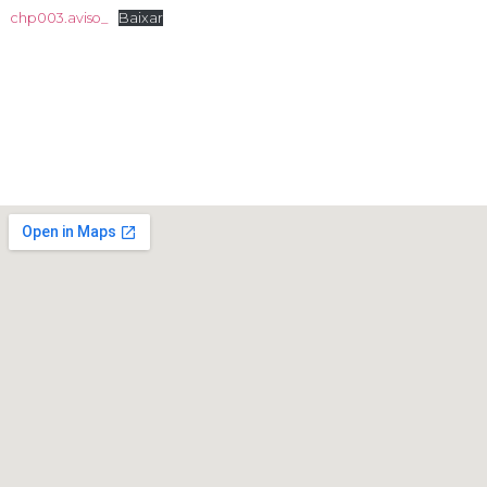
chp003.aviso_
Baixar